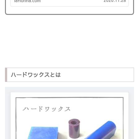
lafiorina.com
の？？？」って思いますよね。 馴染みが無
いと思われる鋳造ですが、実は生活...
ハードワックスとは