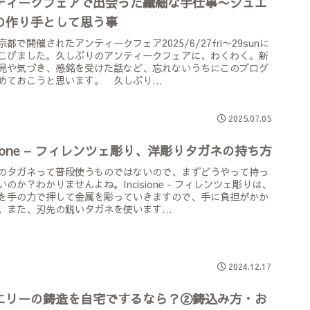
ティークフェアで出会った繊細な手仕事〜ジュエ
の作り手として思う事
都で開催されたアンティークフェア2025/6/27fri〜29sunに
こびました。久しぶりのアンティークフェアに、わくわく。新
見や気づき、感銘を受けた話など、忘れないうちにこのブログ
めておこうと思います。 久しぶり...
2025.07.05
isione – フィレンツェ彫り、洋彫りタガネの持ち方
のタガネって普段使うものではないので、まずどうやって持っ
いのか？わかりませんよね。Incisione - フィレンツェ彫りは、
を手の力で押して金属を彫っていきますので、手に負担がかか
。また、刃先の鋭いタガネを使います...
2024.12.17
エリーの鋳造を自宅でするなら？②鋳込み方・お