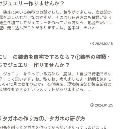
でジュエリー作りませんか？
、鋳造に用いる鋳型のお話でした。鋳型ができたら、次は溶か
属を流し込むだけなのですが、その流し込み方にも種類があり
地金を加工してジュエリーを作っている方なら、地金を溶かし
型に流し込んだことがありますよね。基本は、それと...
2024.02.16
エリーの鋳造を自宅でするなら？①鋳型の種類・
ちでジュエリー作りませんか？
、ジュエリーを作っている方なら一度は、「自分で鋳造できな
？」って思いますよね。私もね、考えましたよ・納期を気にし
いい(12月の繁忙期とか)・石付鋳造、現物鋳造など鋳造業者に
る鋳造もできるというメリットがありますから。...
2024.01.25
りタガネの作り方③、タガネの研ぎ方
刃先を削ってタガネを作ってからだいぶたってしまいました