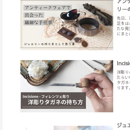
アン
リー
先日、京
足をは
たな発
にまと
Inc
洋彫り
たらい
タガネ
ります
ジュ