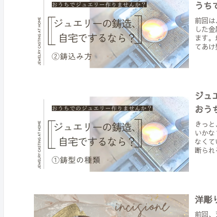
うち
前回は
した金
ます。
てあけ
ジュ
おう
きっと
いかな
なくて
断られ
洋彫
前回、