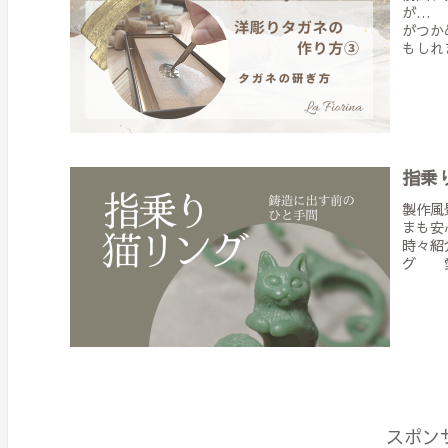
が… 
がつか
もしれ
指乗
製作風
まも安
時々紹
グ 愛
スポン