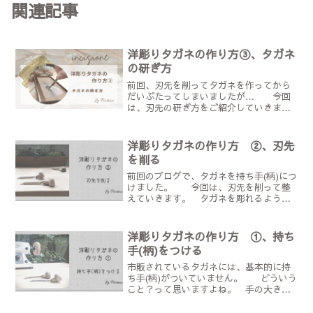
関連記事
洋彫りタガネの作り方③、タガネ
の研ぎ方
前回、刃先を削ってタガネを作ってから
だいぶたってしまいましたが… 今回
は、刃先の研ぎ方をご紹介していきま
す。なかなかコツがつかめず、研ぎ方が
悪いのか？彫り方が悪いのか？試行錯誤
するかもしれませんが、段々上手くなり
洋彫りタガネの作り方 ②、刃先
ますので、焦らず練習するの...
を削る
前回のブログで、タガネを持ち手(柄)につ
けました。 今回は、刃先を削って整
えていきます。 タガネを彫れるように
するまで、もう一息です。 刃
先を削ります 刃先を削る目的は、手に
合わせて、刃の長さを調整することと、
洋彫りタガネの作り方 ①、持ち
もう一つ、彫るときに...
手(柄)をつける
市販されているタガネには、基本的に持
ち手(柄)がついていません。 どういう
こと？って思いますよね。 手の大きさ
や使いやすい形状が、人それぞれなの
で、自分の手にあわせて自分で使う道具