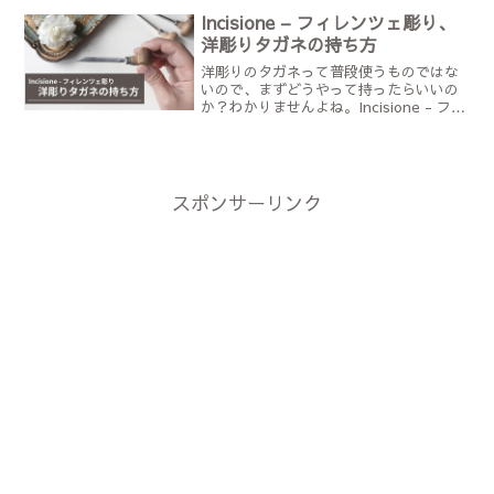
は自分で作る。 面倒に感じますが、結
Incisione – フィレンツェ彫り、
局それが一番合理的なん...
洋彫りタガネの持ち方
洋彫りのタガネって普段使うものではな
いので、まずどうやって持ったらいいの
か？わかりませんよね。Incisione - フィ
レンツェ彫りは、タガネを手の力で押し
て金属を彫っていきますので、手に負担
がかかります。また、刃先の鋭いタガネ
を使います...
スポンサーリンク